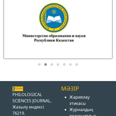
МӘЗІР
PHILOLOGICAL
Жариялау
SCIENCES JOURNAL,
этикасы
Жазылу индексі
Журналдың
76219.
редакциялық