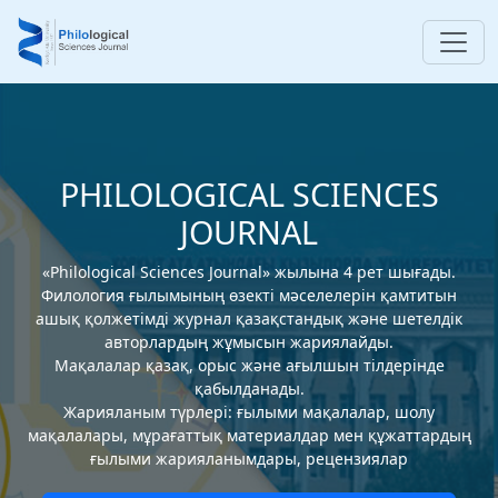
PHILOLOGICAL SCIENCES
JOURNAL
«Philological Sciences Journal» жылына 4 рет шығады.
Филология ғылымының өзекті мәселелерін қамтитын
ашық қолжетімді журнал қазақстандық және шетелдік
авторлардың жұмысын жариялайды.
Мақалалар қазақ, орыс және ағылшын тілдерінде
қабылданады.
Жарияланым түрлері: ғылыми мақалалар, шолу
мақалалары, мұрағаттық материалдар мен құжаттардың
ғылыми жарияланымдары, рецензиялар