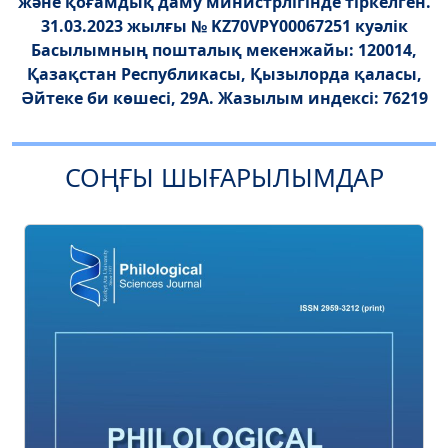
және қоғамдық даму министрлігінде тіркелген.
31.03.2023 жылғы № KZ70VPY00067251 куәлік
Басылымның пошталық мекенжайы: 120014,
Қазақстан Республикасы, Қызылорда қаласы,
Әйтеке би көшесі, 29А. Жазылым индексі: 76219
СОҢҒЫ ШЫҒАРЫЛЫМДАР